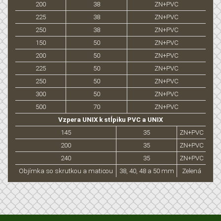
200
38
ZN+PVC
225
38
ZN+PVC
250
38
ZN+PVC
150
50
ZN+PVC
200
50
ZN+PVC
225
50
ZN+PVC
250
50
ZN+PVC
300
50
ZN+PVC
500
70
ZN+PVC
Vzpera UNIX k stĺpiku PVC a UNIX
145
35
ZN+PVC
200
35
ZN+PVC
240
35
ZN+PVC
Objímka so skrutkou a maticou
38, 40, 48 a 50 mm
Zelená