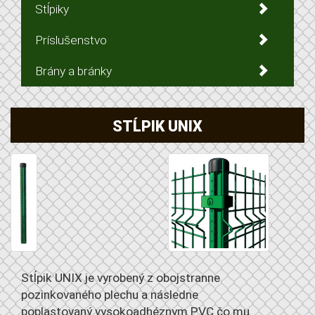
Stĺpiky
Príslušenstvo
Brány a bránky
STĹPIK UNIX
Stĺpik UNIX je vyrobený z obojstranne
pozinkovaného plechu a následne
poplastovaný vysokoadhéznym PVC čo mu