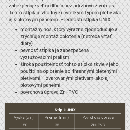
zabezpečuje veľmi dlhú a bez údržbovú životnosť.
Tento stĺpik je vhodný ku všetkým typom pletív ako
aj k plotovým panelom. Prednosti stĺpika UNIX:
montážny nos, ktorý výrazne zjednodušuje a
zrýchľuje montáž oplotenia (netreba vŕtať
diery)
pevnosť stĺpika je zabezpečená
vyztužovacími prelismi
široká použitelnosť tohto stĺpika tkvie v jeho
použití na oplotenie so 4hrannými pletenými
pletivami, zvarovanými pletivami,ako aj
plotovými panelmi
povrchová úprava Zn+PVC
Stĺpik UNIX
Výška (cm)
Priemer (mm)
Povrchová úprava
150
38
ZN+PVC