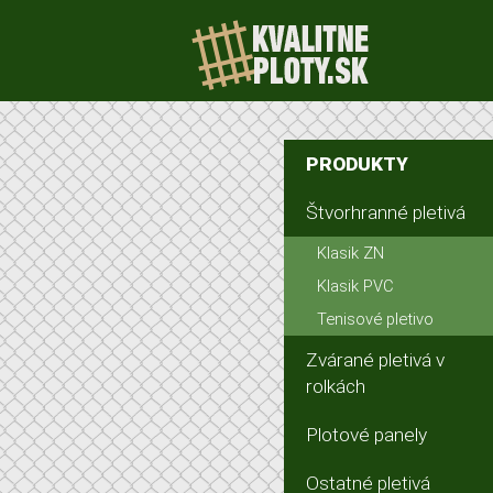
PRODUKTY
Štvorhranné pletivá
Klasik ZN
Klasik PVC
Tenisové pletivo
Zvárané pletivá v
rolkách
Plotové panely
Ostatné pletivá