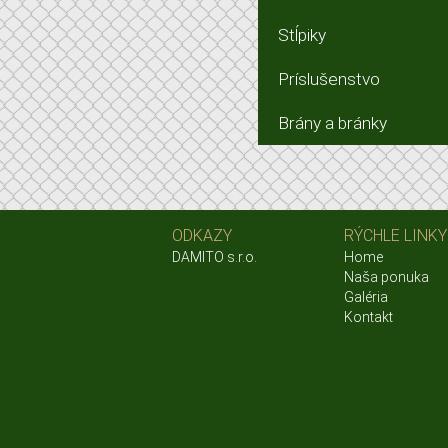
Stĺpiky
Príslušenstvo
Brány a bránky
ODKAZY
RÝCHLE LINKY
DAMITO s.r.o.
Home
Naša ponuka
Galéria
Kontakt