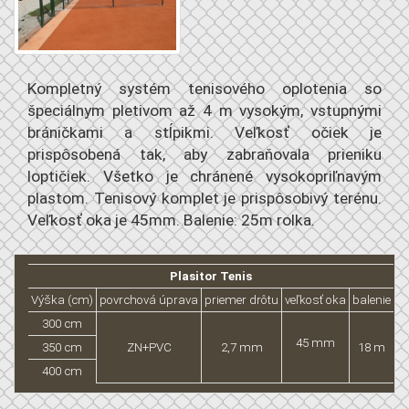
Kompletný systém tenisového oplotenia so
špeciálnym pletivom až 4 m vysokým, vstupnými
bráničkami a stĺpikmi. Veľkosť očiek je
prispôsobená tak, aby zabraňovala prieniku
loptičiek. Všetko je chránené vysokopriľnavým
plastom. Tenisový komplet je prispôsobivý terénu.
Veľkosť oka je 45mm. Balenie: 25m rolka.
Plasitor Tenis
Výška (cm)
povrchová úprava
priemer drôtu
veľkosť oka
balenie
300 cm
45 mm
350 cm
ZN+PVC
2,7 mm
18 m
400 cm