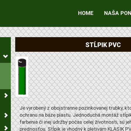
HOME
NAŠA PO
STĹPIK PVC
Je vyrobený z obojstranne pozinkovanej trubky, k
ochranu na báze plastu. Jednoduchá montáž stĺpika
farbenia či inej údržby počas celej životnosti, sú j
prednosťou. Stĺpik je vhodný k pletivám KLASIK PV