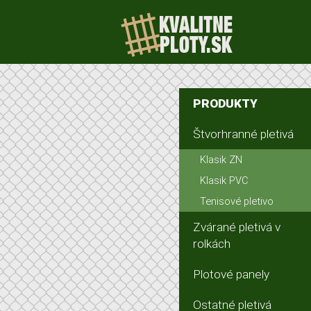
PRODUKTY
Štvorhranné pletivá
Klasik ZN
Klasik PVC
Tenisové pletivo
Zvárané pletivá v
rolkách
Plotové panely
Ostatné pletivá