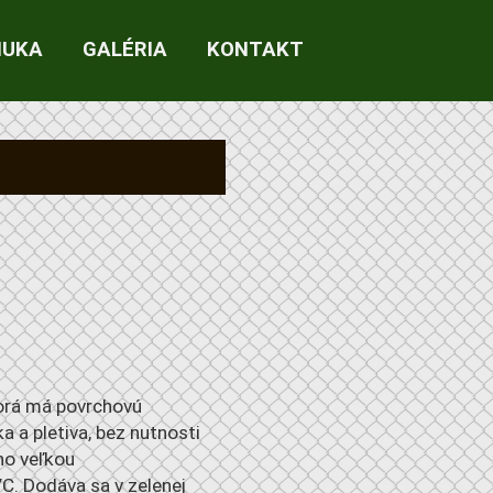
NUKA
GALÉRIA
KONTAKT
torá má povrchovú
 a pletiva, bez nutnosti
eho veľkou
C. Dodáva sa v zelenej