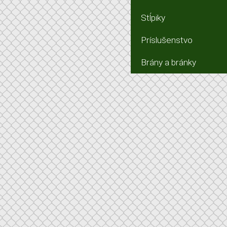
Stĺpiky
Príslušenstvo
Brány a bránky