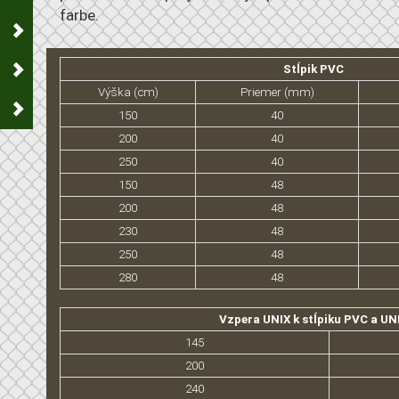
farbe.
Stĺpik PVC
Výška (cm)
Priemer (mm)
150
40
200
40
250
40
150
48
200
48
230
48
250
48
280
48
Vzpera UNIX k stĺpiku PVC a UN
145
200
240